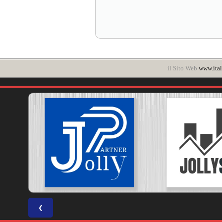
il Sito Web
www.ital
❮