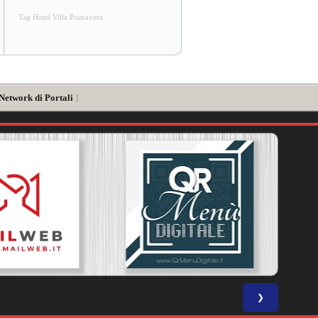
Tag Hotel Villa Primavera
 Network di Portali
]
❯