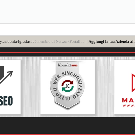
y.carbonia-iglesias.it
è membro di NetworkPortali.it | [
Aggiungi la tua Azienda al