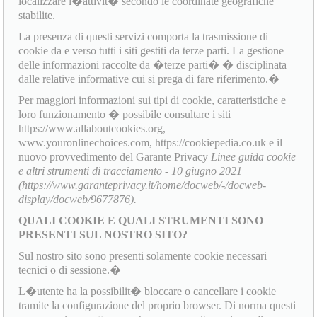
localizzare l�attivit� secondo le coordinate geografiche
stabilite.
La presenza di questi servizi comporta la trasmissione di
cookie da e verso tutti i siti gestiti da terze parti. La gestione
delle informazioni raccolte da �terze parti� � disciplinata
dalle relative informative cui si prega di fare riferimento.�
Per maggiori informazioni sui tipi di cookie, caratteristiche e
loro funzionamento � possibile consultare i siti
https://www.allaboutcookies.org,
www.youronlinechoices.com, https://cookiepedia.co.uk e il
nuovo provvedimento del Garante Privacy
Linee guida cookie
e altri strumenti di tracciamento - 10 giugno 2021
(https://www.garanteprivacy.it/home/docweb/-/docweb-
display/docweb/9677876).
QUALI COOKIE E QUALI STRUMENTI SONO
PRESENTI SUL NOSTRO SITO?
Sul nostro sito sono presenti solamente cookie necessari
tecnici o di sessione.�
L�utente ha la possibilit� bloccare o cancellare i cookie
tramite la configurazione del proprio browser. Di norma questi