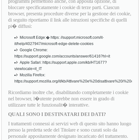
programmi permettono anche, con apposita opzione, di
bloccare specificatamente i cookie di terze parti. Ciascun
browser, presenta procedure diverse per la gestione dei cookie,
di seguito riportiamo il link alle istruzioni specifiche di quelli
pi� diffusi:
Microsoft Edge:� https: //support.microsoft.com/it-
it/help/4027947/microsoft-edge-delete-cookies
Google Chrome:
https://support.google.com/accounts/answer/61416?hl=it
Apple Safari: https://support.apple.com/kb/HT1677?
viewlocale=it_IT
Mozilla Firefox:
https://support.mozilla.org/it/kb/Attivare%20e%20disattivare%20i%20cook
Ricordiamo inoltre che, disabilitando completamente i cookie
nel browser, l�utente potrebbe non essere in grado di
utilizzare tutte le funzionalit� interattive.
QUALI SONO I DESTINATARI DEI DATI?
I trattamenti connessi ai servizi web di questo sito hanno luogo
presso la predetta sede del Titolare e sono curati solo da
personale appositamente designato incaricato del trattamento.