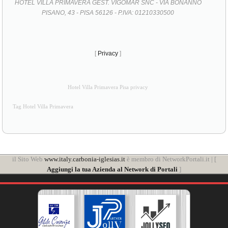
HOTEL VILLA PRIMAVERA GEST. VIGOMAR SNC - VIA BONANNO
PISANO, 43 - PISA 56126 - P.IVA: 01210330500
[
Privacy
]
Hotel Villa Primavera Pisa privacy
Tag Hotel Villa Primavera
il Sito Web
www.italy.carbonia-iglesias.it
è membro di NetworkPortali.it | [
Aggiungi la tua Azienda al Network di Portali
]