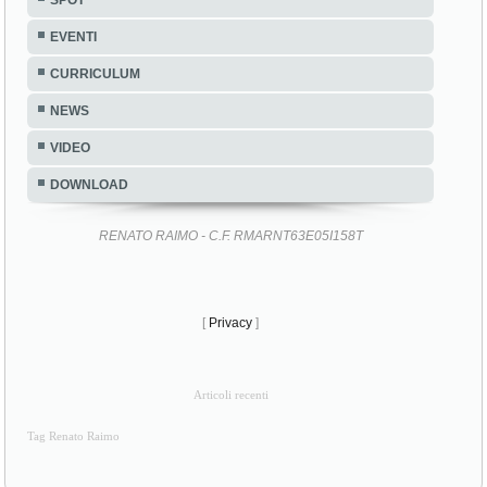
EVENTI
CURRICULUM
NEWS
VIDEO
DOWNLOAD
RENATO RAIMO - C.F. RMARNT63E05I158T
[
Privacy
]
Articoli recenti
Tag Renato Raimo