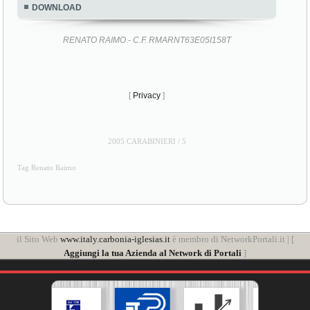
DOWNLOAD
RENATO RAIMO - C.F. RMARNT63E05I158T
[
Privacy
]
2005 CARABINIERI / 5
Tag Renato Raimo
il Sito Web
www.italy.carbonia-iglesias.it
è membro di NetworkPortali.it | [
Aggiungi la tua Azienda al Network di Portali
]