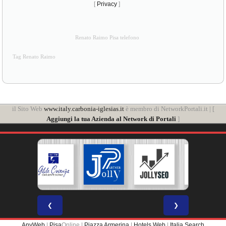
[
Privacy
]
Renato Raimo Pisa telefono
Tag Renato Raimo
il Sito Web
www.italy.carbonia-iglesias.it
è membro di NetworkPortali.it | [
Aggiungi la tua Azienda al Network di Portali
]
❮
❯
AnyWeb
|
Pisa
Online |
Piazza Armerina
|
Hotels Web
|
Italia Search