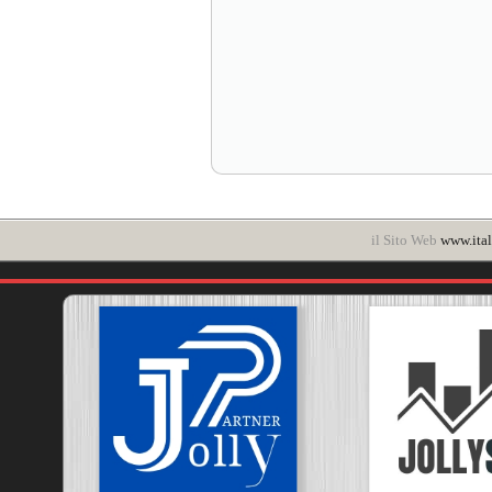
il Sito Web
www.ital