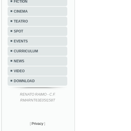
FICTION
CINEMA
TEATRO
SPOT
EVENTS
CURRICULUM
NEWS
VIDEO
DOWNLOAD
RENATO RAIMO - C.F.
RMARNT63E05I158T
[
Privacy
]