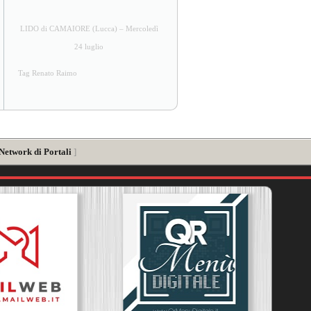
LIDO di CAMAIORE (Lucca) – Mercoledì
24 luglio
Tag Renato Raimo
 Network di Portali
]