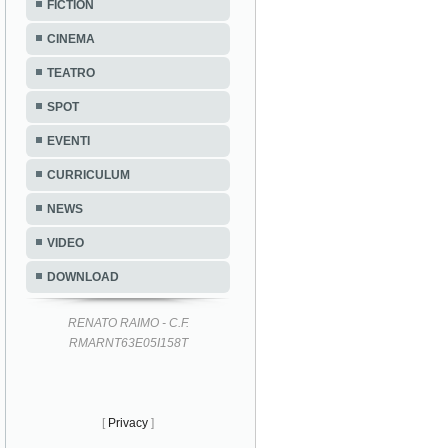
FICTION
CINEMA
TEATRO
SPOT
EVENTI
CURRICULUM
NEWS
VIDEO
DOWNLOAD
RENATO RAIMO - C.F.
RMARNT63E05I158T
[
Privacy
]