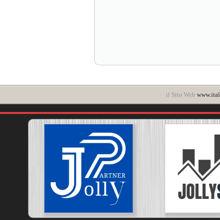
il Sito Web
www.ital