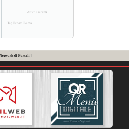
Articoli recenti
Tag Renato Raimo
 Network di Portali
]