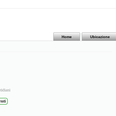
Home
Ubicazione
tidiani
enti