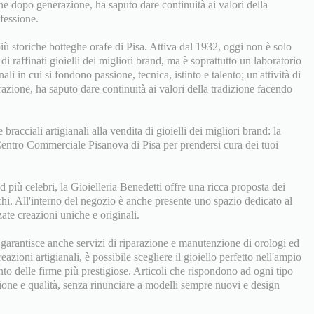
one dopo generazione, ha saputo dare continuità ai valori della
ofessione.
iù storiche botteghe orafe di Pisa. Attiva dal 1932, oggi non è solo
di raffinati gioielli dei migliori brand, ma è soprattutto un laboratorio
ali in cui si fondono passione, tecnica, istinto e talento; un'attività di
zione, ha saputo dare continuità ai valori della tradizione facendo
 bracciali artigianali alla vendita di gioielli dei migliori brand: la
 Centro Commerciale Pisanova di Pisa per prendersi cura dei tuoi
d più celebri, la Gioielleria Benedetti offre una ricca proposta dei
chi. All'interno del negozio è anche presente uno spazio dedicato al
ate creazioni uniche e originali.
a garantisce anche servizi di riparazione e manutenzione di orologi ed
reazioni artigianali, è possibile scegliere il gioiello perfetto nell'ampio
nto delle firme più prestigiose. Articoli che rispondono ad ogni tipo
zione e qualità, senza rinunciare a modelli sempre nuovi e design