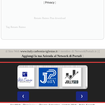
[
Privacy
]
Renato Raimo Pisa download
Tag Renato Raimo
il Sito Web
www.italy.carbonia-iglesias.it
è membro di NetworkPortali.it | [
Aggiungi la tua Azienda al Network di Portali
]
❮
❯