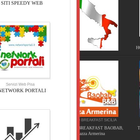
SITI SPEEDY WEB
HOTEL TOSCANA
HOTEL NOVECENTO PISA, 
Servizi Web Pisa
NETWORK PORTALI
BED AND BREAKFAST SICILIA
CAMPEGGIO TOSCANA
BED AND BREAKFAST BAOBAB,
TORRE PENDENTE CAMP
Piazza Armerina
VILLAGE, Pisa