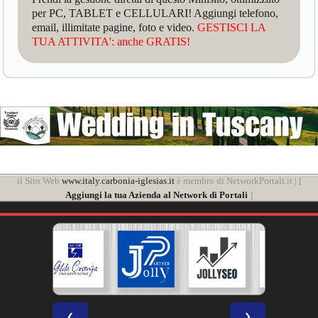
per PC, TABLET e CELLULARI! Aggiungi telefono,
email, illimitate pagine, foto e video.
GESTISCI LA
TUA ATTIVITA': anche GRATIS!
il Sito Web
www.italy.carbonia-iglesias.it
è membro di NetworkPortali.it | [
Aggiungi la tua Azienda al Network di Portali
]
❮
❯