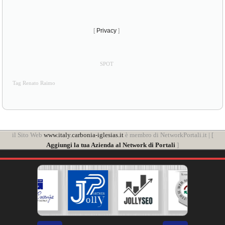
[
Privacy
]
SPOT
Tag Renato Raimo
il Sito Web
www.italy.carbonia-iglesias.it
è membro di NetworkPortali.it | [
Aggiungi la tua Azienda al Network di Portali
]