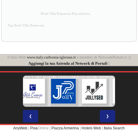
Hotel Villa Primavera Pisa telefono
Tag Hotel Villa Primavera
il Sito Web
www.italy.carbonia-iglesias.it
è membro di NetworkPortali.it | [
Aggiungi la tua Azienda al Network di Portali
]
❮
❯
AnyWeb
|
Pisa
Online |
Piazza Armerina
|
Hotels Web
|
Italia Search